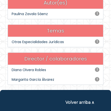
Autor(es)
Paulina Zavala Sáenz
1
Temas
Otras Especialidades Jurídicas
1
Director / colaboradores
Diana Olvera Robles
1
Margarita García Álvarez
1
Volver arriba ∧