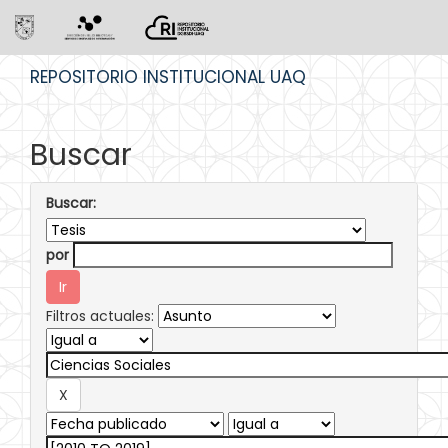
Skip
REPOSITORIO INSTITUCIONAL UAQ
navigation
Buscar
Buscar:
por
Filtros actuales: