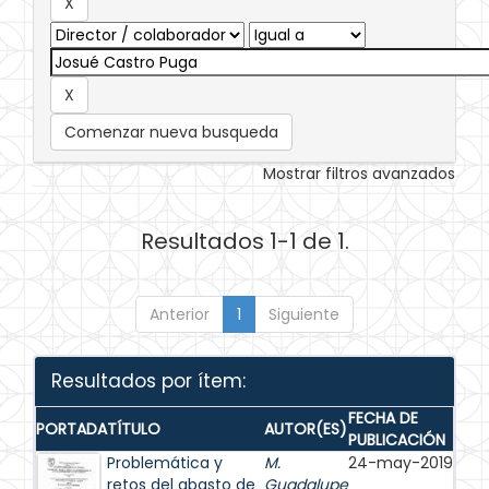
Comenzar nueva busqueda
Mostrar filtros avanzados
Resultados 1-1 de 1.
Anterior
1
Siguiente
Resultados por ítem:
FECHA DE
PORTADA
TÍTULO
AUTOR(ES)
PUBLICACIÓN
Problemática y
M.
24-may-2019
retos del abasto de
Guadalupe