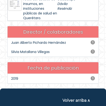
insumos, en
Dávila
instituciones
Reséndiz
públicas de salud en
Querétaro.
Director / colaboradores
Juan Alberto Pichardo Hernández
1
Silvia Matallana Villegas
1
Fecha de publicación
2019
1
Volver arriba ∧