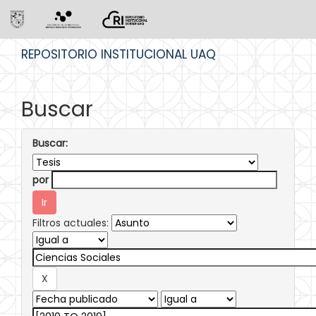
Skip
REPOSITORIO INSTITUCIONAL UAQ
navigation
Buscar
Buscar:
por
Filtros actuales: