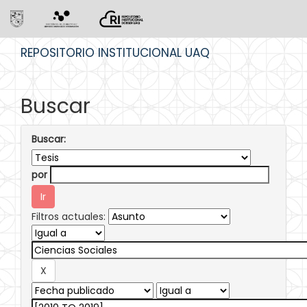
Skip
REPOSITORIO INSTITUCIONAL UAQ
navigation
Buscar
Buscar:
por
Filtros actuales: