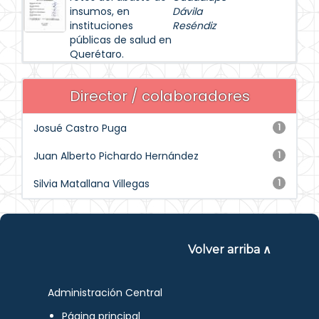
insumos, en
Dávila
instituciones
Reséndiz
públicas de salud en
Querétaro.
Director / colaboradores
Josué Castro Puga
1
Juan Alberto Pichardo Hernández
1
Silvia Matallana Villegas
1
Volver arriba ∧
Administración Central
Página principal