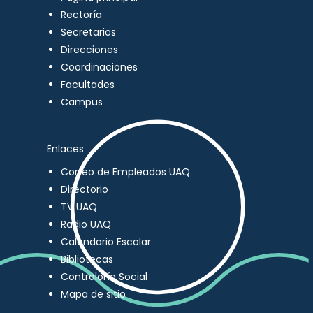
Rectoría
Secretarios
Direcciones
Coordinaciones
Facultades
Campus
Enlaces
Correo de Empleados UAQ
Directorio
TV UAQ
Radio UAQ
Calendario Escolar
Bibliotecas
Contraloría Social
Mapa de sitio