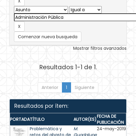
Comenzar nueva busqueda
Mostrar filtros avanzados
Resultados 1-1 de 1.
Anterior
1
Siguiente
Resultados por ítem:
FECHA DE
PORTADA
TÍTULO
AUTOR(ES)
PUBLICACIÓN
Problemática y
M.
24-may-2019
retos del abasto de
Guadalupe