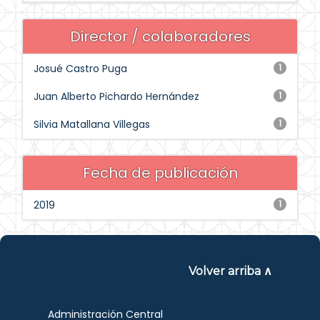
Director / colaboradores
Josué Castro Puga
1
Juan Alberto Pichardo Hernández
1
Silvia Matallana Villegas
1
Fecha de publicación
2019
1
Volver arriba ∧
Administración Central