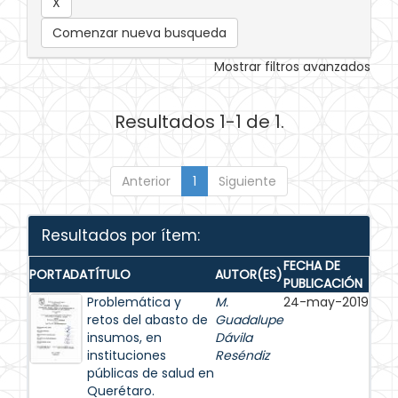
Comenzar nueva busqueda
Mostrar filtros avanzados
Resultados 1-1 de 1.
Anterior
1
Siguiente
Resultados por ítem:
FECHA DE
PORTADA
TÍTULO
AUTOR(ES)
PUBLICACIÓN
Problemática y
M.
24-may-2019
retos del abasto de
Guadalupe
insumos, en
Dávila
instituciones
Reséndiz
públicas de salud en
Querétaro.