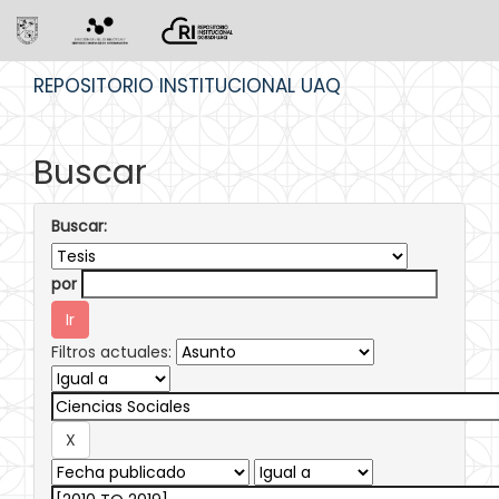
Skip
REPOSITORIO INSTITUCIONAL UAQ
navigation
Buscar
Buscar:
por
Filtros actuales: