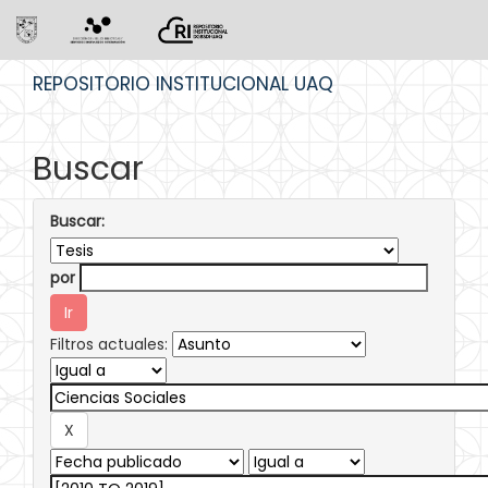
Skip
REPOSITORIO INSTITUCIONAL UAQ
navigation
Buscar
Buscar:
por
Filtros actuales: