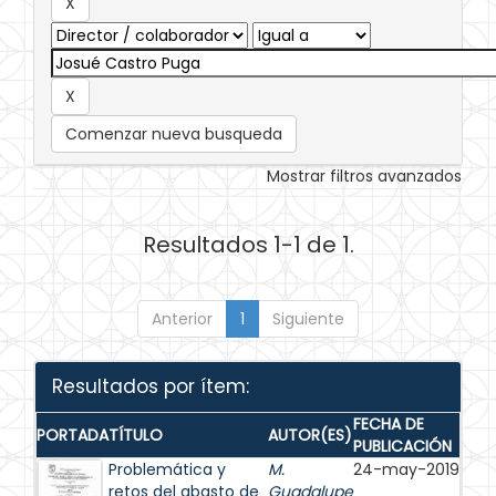
Comenzar nueva busqueda
Mostrar filtros avanzados
Resultados 1-1 de 1.
Anterior
1
Siguiente
Resultados por ítem:
FECHA DE
PORTADA
TÍTULO
AUTOR(ES)
PUBLICACIÓN
Problemática y
M.
24-may-2019
retos del abasto de
Guadalupe