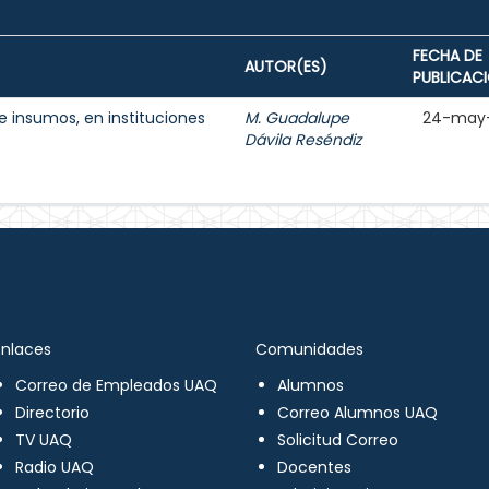
FECHA DE
AUTOR(ES)
PUBLICAC
e insumos, en instituciones
M. Guadalupe
24-may
Dávila Reséndiz
Enlaces
Comunidades
Correo de Empleados UAQ
Alumnos
Directorio
Correo Alumnos UAQ
TV UAQ
Solicitud Correo
Radio UAQ
Docentes