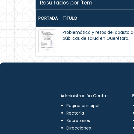
Resultados por ítem:
PORTADA
TÍTULO
Problemática y retos del abasto d
públicas de salud en Querétaro.
Administración Central
Página principal
Rectoría
Secretarios
Direcciones