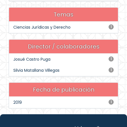
Temas
Ciencias Jurídicas y Derecho
1
Director / colaboradores
Josué Castro Puga
1
Silvia Matallana Villegas
1
Fecha de publicación
2019
1