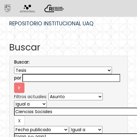
Skip
REPOSITORIO INSTITUCIONAL UAQ
navigation
Buscar
Buscar:
por
Filtros actuales: