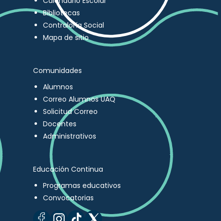
Calendario Escolar
Bibliotecas
Contraloría Social
Mapa de sitio
Comunidades
Alumnos
Correo Alumnos UAQ
Solicitud Correo
Docentes
Administrativos
Educación Continua
Programas educativos
Convocatorias