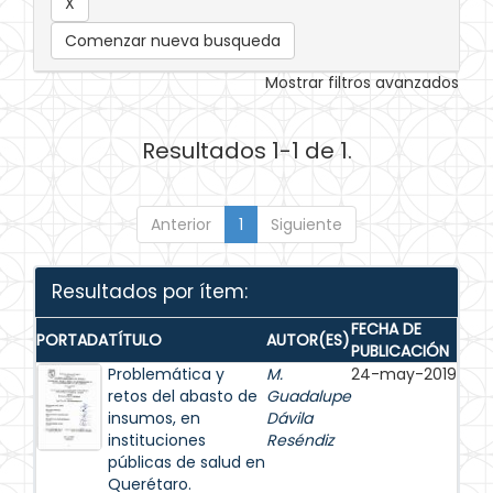
Comenzar nueva busqueda
Mostrar filtros avanzados
Resultados 1-1 de 1.
Anterior
1
Siguiente
Resultados por ítem:
FECHA DE
PORTADA
TÍTULO
AUTOR(ES)
PUBLICACIÓN
Problemática y
M.
24-may-2019
retos del abasto de
Guadalupe
insumos, en
Dávila
instituciones
Reséndiz
públicas de salud en
Querétaro.