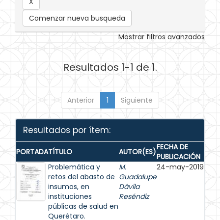
Comenzar nueva busqueda
Mostrar filtros avanzados
Resultados 1-1 de 1.
Anterior
1
Siguiente
Resultados por ítem:
FECHA DE
PORTADA
TÍTULO
AUTOR(ES)
PUBLICACIÓN
Problemática y
M.
24-may-2019
retos del abasto de
Guadalupe
insumos, en
Dávila
instituciones
Reséndiz
públicas de salud en
Querétaro.