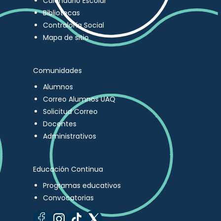
Calendario Escolar
Bibliotecas
Contraloría Social
Mapa de sitio
Comunidades
Alumnos
Correo Alumnos UAQ
Solicitud Correo
Docentes
Administrativos
Educación Continua
Programas educativos
Convocatorias