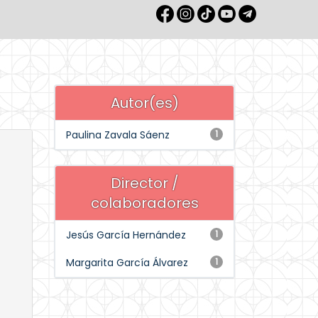
Autor(es)
Paulina Zavala Sáenz
1
Director /
colaboradores
Jesús García Hernández
1
Margarita García Álvarez
1