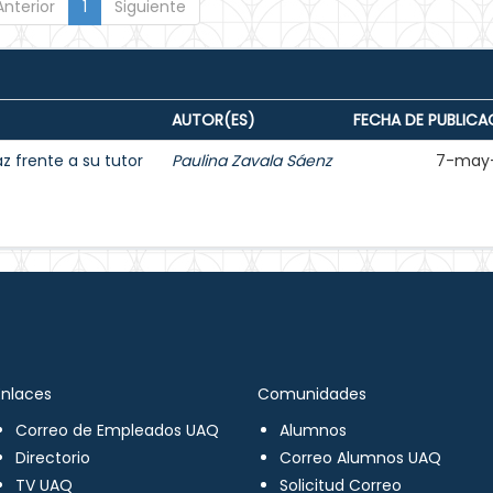
Anterior
1
Siguiente
AUTOR(ES)
FECHA DE PUBLICA
 frente a su tutor
Paulina Zavala Sáenz
7-may
Enlaces
Comunidades
Correo de Empleados UAQ
Alumnos
Directorio
Correo Alumnos UAQ
TV UAQ
Solicitud Correo