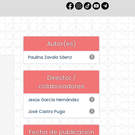
Autor(es)
Paulina Zavala Sáenz
1
Director /
colaboradores
Jesús García Hernández
1
José Castro Puga
1
Fecha de publicación