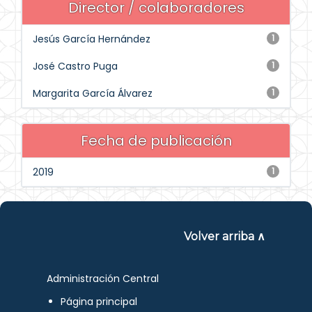
Director / colaboradores
Jesús García Hernández
1
José Castro Puga
1
Margarita García Álvarez
1
Fecha de publicación
2019
1
Volver arriba ∧
Administración Central
Página principal