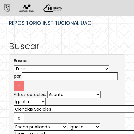
Skip
REPOSITORIO INSTITUCIONAL UAQ
navigation
Buscar
Buscar:
por
Filtros actuales: