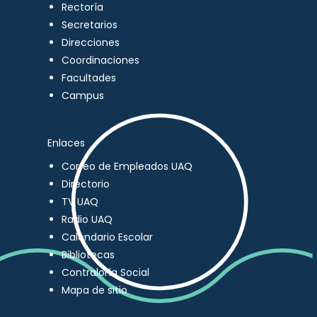
Rectoría
Secretarios
Direcciones
Coordinaciones
Facultades
Campus
Enlaces
Correo de Empleados UAQ
Directorio
TV UAQ
Radio UAQ
Calendario Escolar
Bibliotecas
Contraloría Social
Mapa de sitio