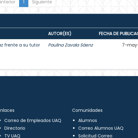
Anterior
1
Siguiente
AUTOR(ES)
FECHA DE PUBLICA
 frente a su tutor
Paulina Zavala Sáenz
7-may
Enlaces
Comunidades
Correo de Empleados UAQ
Alumnos
Directorio
Correo Alumnos UAQ
TV UAQ
Solicitud Correo