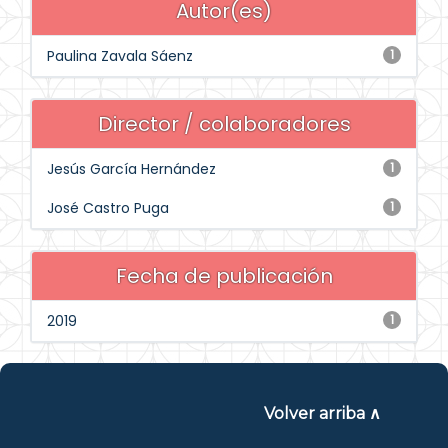
Autor(es)
Paulina Zavala Sáenz
1
Director / colaboradores
Jesús García Hernández
1
José Castro Puga
1
Fecha de publicación
2019
1
Volver arriba ∧