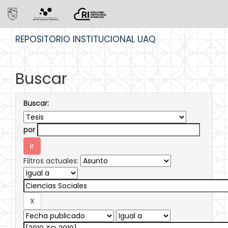
Skip
REPOSITORIO INSTITUCIONAL UAQ
navigation
Buscar
Buscar:
por
Filtros actuales: