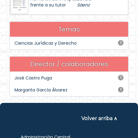
frente a su tutor
Sáenz
Temas
Ciencias Jurídicas y Derecho
1
Director / colaboradores
José Castro Puga
1
Margarita García Álvarez
1
Volver arriba ∧
Administración Central