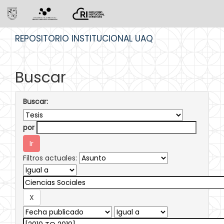
Skip
REPOSITORIO INSTITUCIONAL UAQ
navigation
Buscar
Buscar:
por
Filtros actuales: