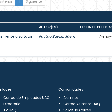
Anterior
1
Siguiente
AUTOR(ES)
FECHA DE PUBLICA
 frente a su tutor
Paulina Zavala Sáenz
7-may
Enlaces
Comunidades
Correo de Empleados UAQ
Alumnos
Directorio
Correo Alumnos UAQ
TV UAQ
Solicitud Correo