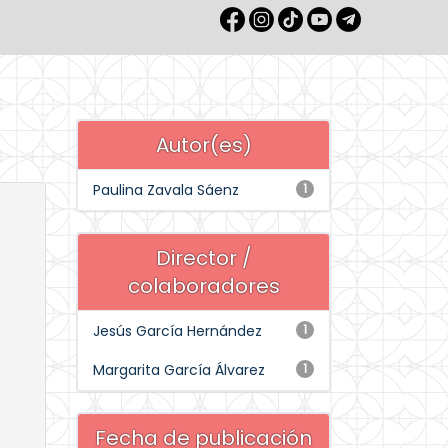
Autor(es)
Paulina Zavala Sáenz
1
Director /
colaboradores
Jesús García Hernández
1
Margarita García Álvarez
1
Fecha de publicación