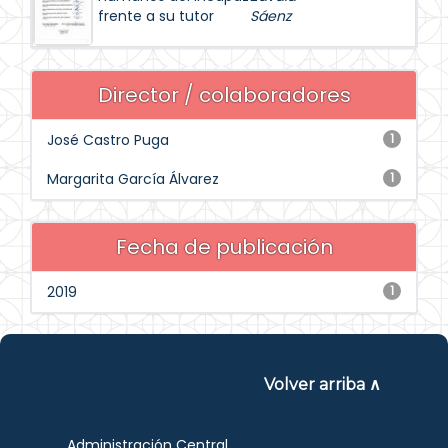
frente a su tutor
Sáenz
Director / colaboradores
José Castro Puga
1
Margarita García Álvarez
1
Fecha de publicación
2019
1
Volver arriba ∧
Administración Central