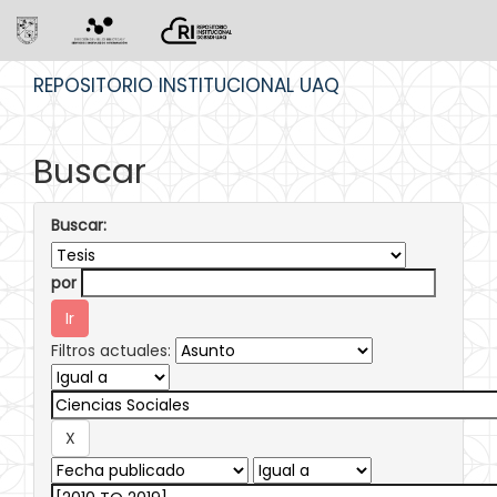
Skip
REPOSITORIO INSTITUCIONAL UAQ
navigation
Buscar
Buscar:
por
Filtros actuales: