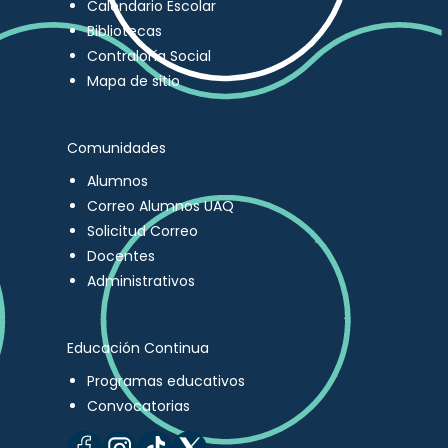
Calendario Escolar
Bibliotecas
Contraloría Social
Mapa de sitio
Comunidades
Alumnos
Correo Alumnos UAQ
Solicitud Correo
Docentes
Administrativos
Educación Continua
Programas educativos
Convocatorias