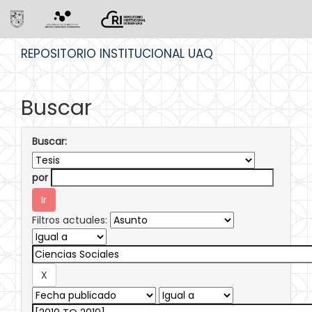
Skip
REPOSITORIO INSTITUCIONAL UAQ
navigation
Buscar
Buscar:
por
Filtros actuales: