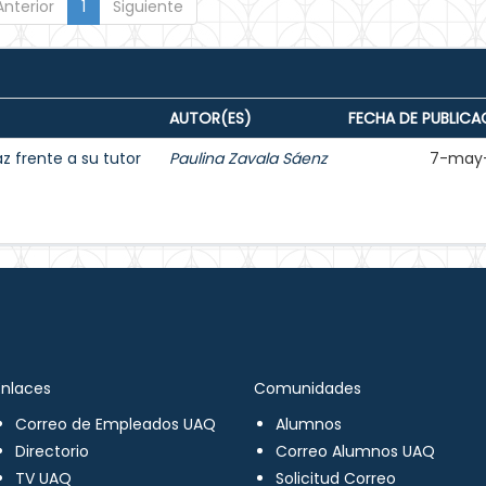
Anterior
1
Siguiente
AUTOR(ES)
FECHA DE PUBLICA
 frente a su tutor
Paulina Zavala Sáenz
7-may
Enlaces
Comunidades
Correo de Empleados UAQ
Alumnos
Directorio
Correo Alumnos UAQ
TV UAQ
Solicitud Correo