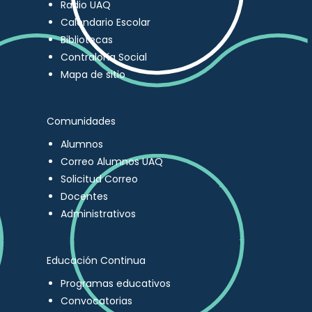
Radio UAQ
Calendario Escolar
Bibliotecas
Contraloría Social
Mapa de sitio
Comunidades
Alumnos
Correo Alumnos UAQ
Solicitud Correo
Docentes
Administrativos
Educación Continua
Programas educativos
Convocatorias