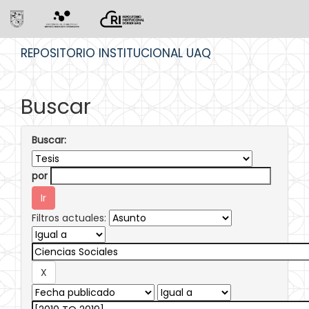
Skip
REPOSITORIO INSTITUCIONAL UAQ
navigation
Buscar
Buscar:
por
Filtros actuales: