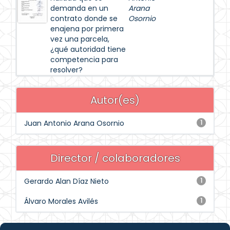
demanda en un
Arana
contrato donde se
Osornio
enajena por primera
vez una parcela,
¿qué autoridad tiene
competencia para
resolver?
Autor(es)
Juan Antonio Arana Osornio
1
Director / colaboradores
Gerardo Alan Díaz Nieto
1
Álvaro Morales Avilés
1