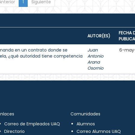
Anterior
1
Siguiente
FECHA 
AUTOR(ES)
PUBLIC
demanda en un contrato donde se
Juan
6-may
ela, ¿qué autoridad tiene competencia
Antonio
Arana
Osornio
Enlaces
Comunidades
Correo de Empleados UAQ
Alumnos
Directorio
Correo Alumnos UAQ