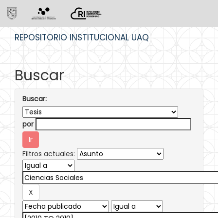
Skip
REPOSITORIO INSTITUCIONAL UAQ
navigation
Buscar
Buscar:
por
Filtros actuales: