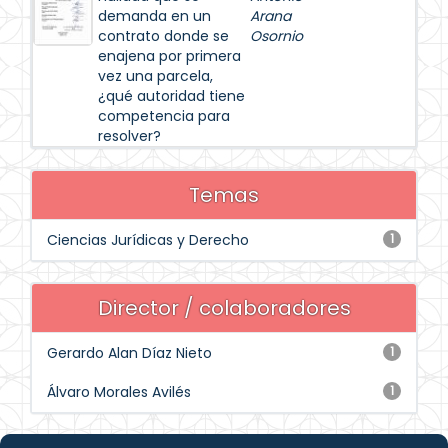
demanda en un
Arana
contrato donde se
Osornio
enajena por primera
vez una parcela,
¿qué autoridad tiene
competencia para
resolver?
Temas
Ciencias Jurídicas y Derecho
1
Director / colaboradores
Gerardo Alan Díaz Nieto
1
Álvaro Morales Avilés
1