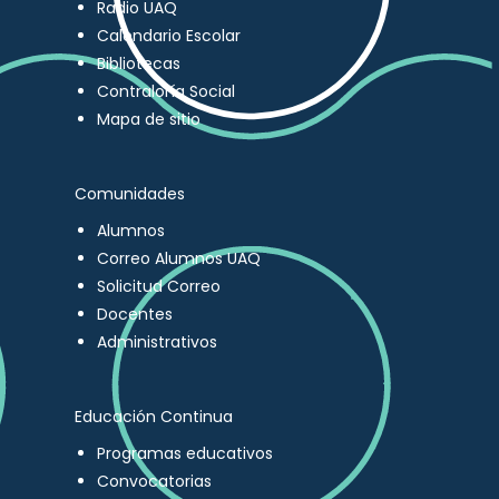
Radio UAQ
Calendario Escolar
Bibliotecas
Contraloría Social
Mapa de sitio
Comunidades
Alumnos
Correo Alumnos UAQ
Solicitud Correo
Docentes
Administrativos
Educación Continua
Programas educativos
Convocatorias