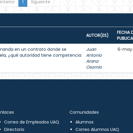
Anterior
1
Siguiente
FECHA 
AUTOR(ES)
PUBLIC
demanda en un contrato donde se
Juan
6-may
ela, ¿qué autoridad tiene competencia
Antonio
Arana
Osornio
Enlaces
Comunidades
Correo de Empleados UAQ
Alumnos
Directorio
Correo Alumnos UAQ