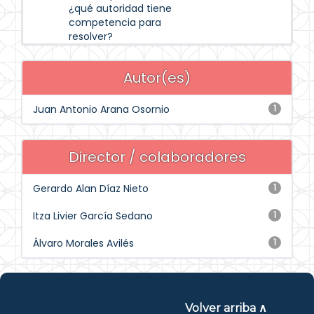
¿qué autoridad tiene
competencia para
resolver?
Autor(es)
Juan Antonio Arana Osornio
1
Director / colaboradores
Gerardo Alan Díaz Nieto
1
Itza Livier García Sedano
1
Álvaro Morales Avilés
1
Volver arriba ∧