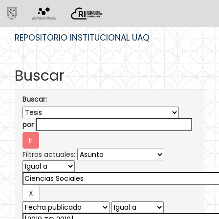
Skip
REPOSITORIO INSTITUCIONAL UAQ
navigation
Buscar
Buscar:
por
Filtros actuales: