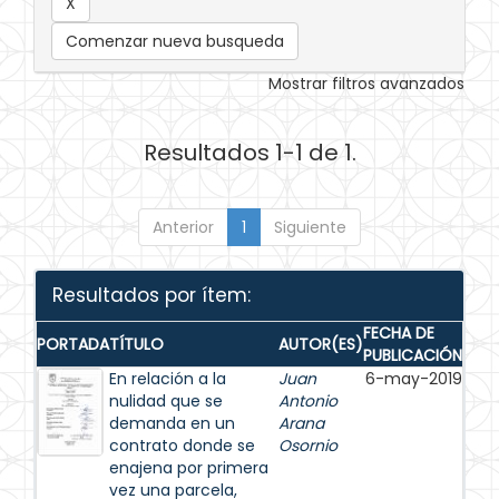
Comenzar nueva busqueda
Mostrar filtros avanzados
Resultados 1-1 de 1.
Anterior
1
Siguiente
Resultados por ítem:
FECHA DE
PORTADA
TÍTULO
AUTOR(ES)
PUBLICACIÓN
En relación a la
Juan
6-may-2019
nulidad que se
Antonio
demanda en un
Arana
contrato donde se
Osornio
enajena por primera
vez una parcela,