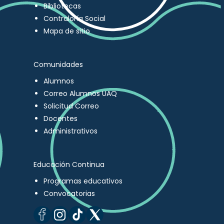
Bibliotecas
Contraloría Social
Mapa de sitio
Comunidades
Alumnos
Correo Alumnos UAQ
Solicitud Correo
Docentes
Administrativos
Educación Continua
Programas educativos
Convocatorias