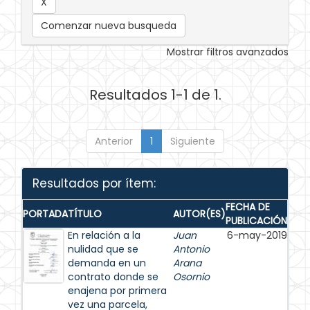
Comenzar nueva busqueda
Mostrar filtros avanzados
Resultados 1-1 de 1.
Anterior
1
Siguiente
Resultados por ítem:
FECHA DE
PORTADA
TÍTULO
AUTOR(ES)
PUBLICACIÓN
En relación a la
Juan
6-may-2019
nulidad que se
Antonio
demanda en un
Arana
contrato donde se
Osornio
enajena por primera
vez una parcela,