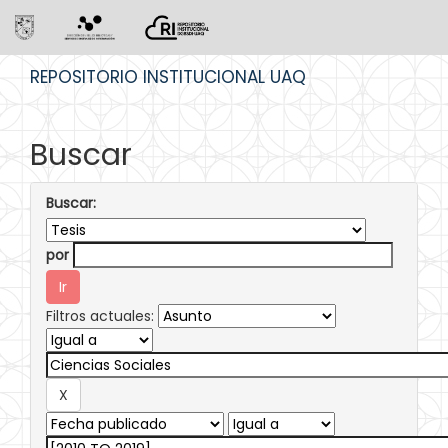
Skip
REPOSITORIO INSTITUCIONAL UAQ
navigation
Buscar
Buscar:
por
Filtros actuales: