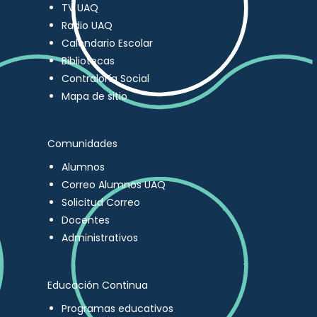
TV UAQ
Radio UAQ
Calendario Escolar
Bibliotecas
Contraloría Social
Mapa de sitio
Comunidades
Alumnos
Correo Alumnos UAQ
Solicitud Correo
Docentes
Administrativos
Educación Continua
Programas educativos