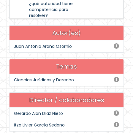
¿qué autoridad tiene
competencia para
resolver?
Autor(es)
Juan Antonio Arana Osornio
1
Temas
Ciencias Jurídicas y Derecho
1
Director / colaboradores
Gerardo Alan Díaz Nieto
1
Itza Livier García Sedano
1