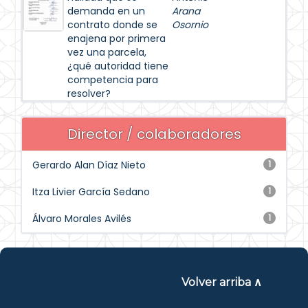
demanda en un
Arana
contrato donde se
Osornio
enajena por primera
vez una parcela,
¿qué autoridad tiene
competencia para
resolver?
Director / colaboradores
Gerardo Alan Díaz Nieto
1
Itza Livier García Sedano
1
Álvaro Morales Avilés
1
Volver arriba ∧