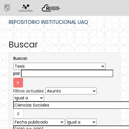
Skip
REPOSITORIO INSTITUCIONAL UAQ
navigation
Buscar
Buscar:
por
Filtros actuales: