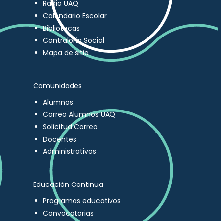
Radio UAQ
Calendario Escolar
Bibliotecas
Contraloría Social
Mapa de sitio
Comunidades
Alumnos
Correo Alumnos UAQ
Solicitud Correo
Docentes
Administrativos
Educación Continua
Programas educativos
Convocatorias