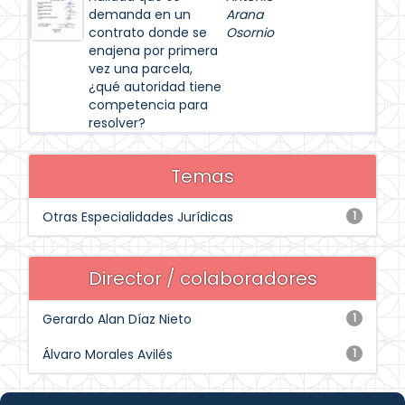
demanda en un
Arana
contrato donde se
Osornio
enajena por primera
vez una parcela,
¿qué autoridad tiene
competencia para
resolver?
Temas
Otras Especialidades Jurídicas
1
Director / colaboradores
Gerardo Alan Díaz Nieto
1
Álvaro Morales Avilés
1