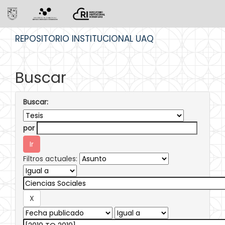
Skip
REPOSITORIO INSTITUCIONAL UAQ
navigation
Buscar
Buscar:
por
Filtros actuales: