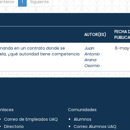
Anterior
1
Siguiente
FECHA 
AUTOR(ES)
PUBLIC
demanda en un contrato donde se
Juan
6-may
ela, ¿qué autoridad tiene competencia
Antonio
Arana
Osornio
Enlaces
Comunidades
Correo de Empleados UAQ
Alumnos
Directorio
Correo Alumnos UAQ