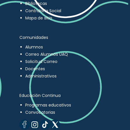
Bibliotecas
Contraloría Social
Mapa de sitio
Comunidades
Alumnos
Correo Alumnos UAQ
Solicitud Correo
Docentes
Administrativos
Educación Continua
Programas educativos
Convocatorias