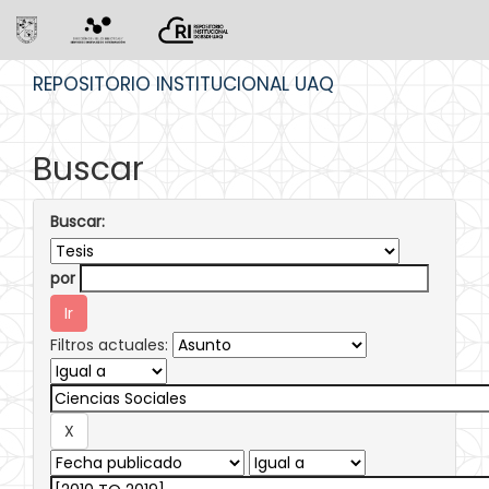
Skip
REPOSITORIO INSTITUCIONAL UAQ
navigation
Buscar
Buscar:
por
Filtros actuales: