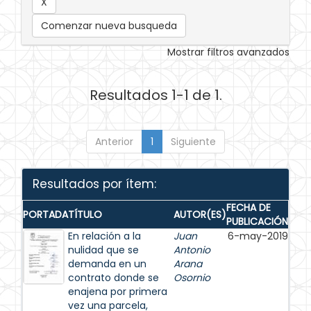
Comenzar nueva busqueda
Mostrar filtros avanzados
Resultados 1-1 de 1.
Anterior
1
Siguiente
Resultados por ítem:
FECHA DE
PORTADA
TÍTULO
AUTOR(ES)
PUBLICACIÓN
En relación a la
Juan
6-may-2019
nulidad que se
Antonio
demanda en un
Arana
contrato donde se
Osornio
enajena por primera
vez una parcela,