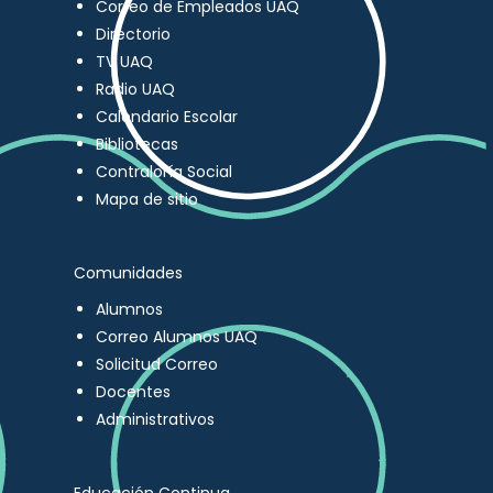
Correo de Empleados UAQ
Directorio
TV UAQ
Radio UAQ
Calendario Escolar
Bibliotecas
Contraloría Social
Mapa de sitio
Comunidades
Alumnos
Correo Alumnos UAQ
Solicitud Correo
Docentes
Administrativos