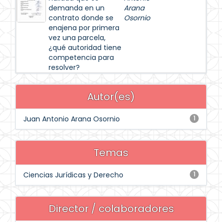
demanda en un
Arana
contrato donde se
Osornio
enajena por primera
vez una parcela,
¿qué autoridad tiene
competencia para
resolver?
Autor(es)
Juan Antonio Arana Osornio
1
Temas
Ciencias Jurídicas y Derecho
1
Director / colaboradores