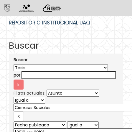
Skip
REPOSITORIO INSTITUCIONAL UAQ
navigation
Buscar
Buscar:
por
Filtros actuales: