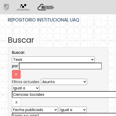
Skip
REPOSITORIO INSTITUCIONAL UAQ
navigation
Buscar
Buscar:
por
Filtros actuales: