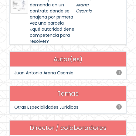
demanda en un
Arana
contrato donde se
Osornio
enajena por primera
vez una parcela,
¿qué autoridad tiene
competencia para
resolver?
Autor(es)
Juan Antonio Arana Osornio
1
Temas
Otras Especialidades Jurídicas
1
Director / colaboradores