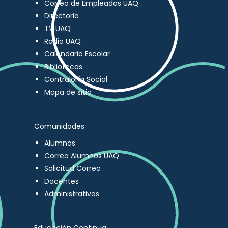
Correo de Empleados UAQ
Directorio
TV UAQ
Radio UAQ
Calendario Escolar
Bibliotecas
Contraloría Social
Mapa de sitio
Comunidades
Alumnos
Correo Alumnos UAQ
Solicitud Correo
Docentes
Administrativos