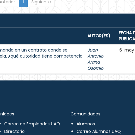
Anterior
1
Siguiente
FECHA 
AUTOR(ES)
PUBLIC
demanda en un contrato donde se
Juan
6-may
ela, ¿qué autoridad tiene competencia
Antonio
Arana
Osornio
Enlaces
Comunidades
Correo de Empleados UAQ
Alumnos
Directorio
Correo Alumnos UAQ