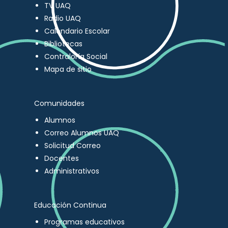
TV UAQ
Radio UAQ
Calendario Escolar
Bibliotecas
Contraloría Social
Mapa de sitio
Comunidades
Alumnos
Correo Alumnos UAQ
Solicitud Correo
Docentes
Administrativos
Educación Continua
Programas educativos