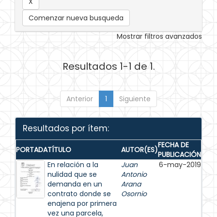
Comenzar nueva busqueda
Mostrar filtros avanzados
Resultados 1-1 de 1.
Anterior
1
Siguiente
Resultados por ítem:
FECHA DE
PORTADA
TÍTULO
AUTOR(ES)
PUBLICACIÓN
En relación a la
Juan
6-may-2019
nulidad que se
Antonio
demanda en un
Arana
contrato donde se
Osornio
enajena por primera
vez una parcela,