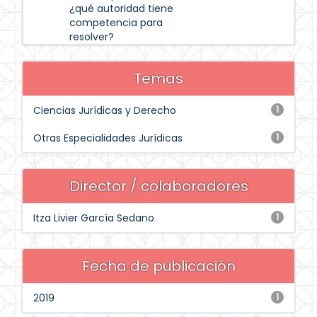
¿qué autoridad tiene
competencia para
resolver?
Temas
Ciencias Jurídicas y Derecho
1
Otras Especialidades Jurídicas
1
Director / colaboradores
Itza Livier García Sedano
1
Fecha de publicación
2019
1