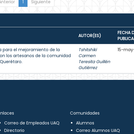
Anterior
1
Siguiente
FECHA 
AUTOR(ES)
PUBLIC
para el mejoramiento de la
Tshitshiki
15-may
on los artesanos de la comunidad
Carmen
 Querétaro.
Teresita Guillén
Gutiérrez
Enlaces
Comunidades
Correo de Empleados UAQ
Alumnos
Directorio
Correo Alumnos UAQ