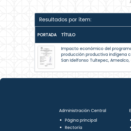
Resultados por ítem:
PORTADA
TÍTULO
Impacto económico del programa 
producción productiva indígena c
San Idelfonso Tultepec, Amealco,
Administración Central
Página principal
Rectoría