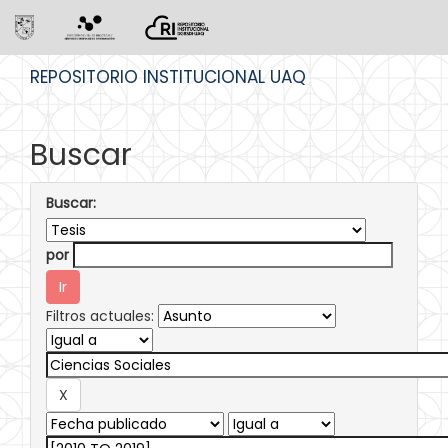
Skip
REPOSITORIO INSTITUCIONAL UAQ
navigation
Buscar
Buscar:
por
Filtros actuales: