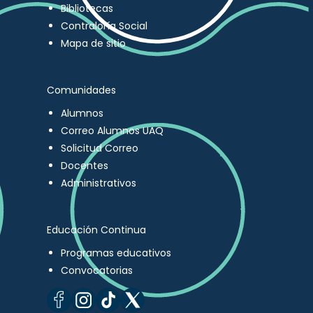
Bibliotecas
Contraloría Social
Mapa de sitio
Comunidades
Alumnos
Correo Alumnos UAQ
Solicitud Correo
Docentes
Administrativos
Educación Continua
Programas educativos
Convocatorias