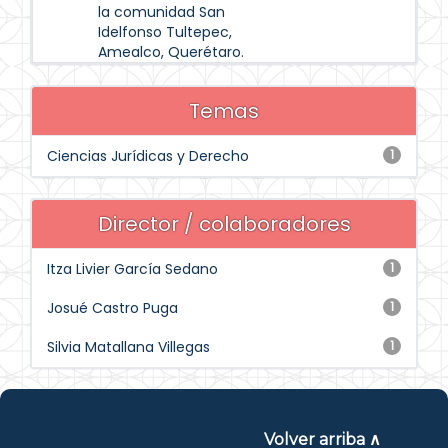
la comunidad San
Idelfonso Tultepec,
Amealco, Querétaro.
Temas
Ciencias Jurídicas y Derecho
1
Director / colaboradores
Itza Livier García Sedano
1
Josué Castro Puga
1
Silvia Matallana Villegas
1
Volver arriba ∧