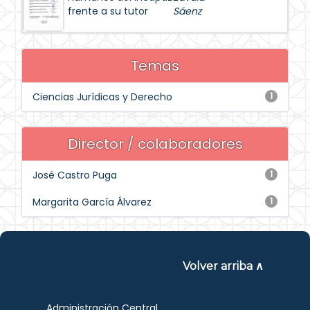
frente a su tutor
Sáenz
Temas
Ciencias Jurídicas y Derecho
1
Director / colaboradores
José Castro Puga
1
Margarita García Álvarez
1
Volver arriba ∧
Administración Central