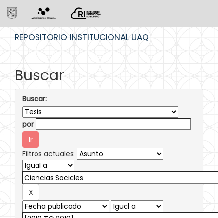
Skip
REPOSITORIO INSTITUCIONAL UAQ
navigation
Buscar
Buscar:
por
Filtros actuales: