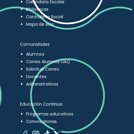
Calendario Escolar
Bibliotecas
Contraloría Social
Mapa de sitio
Comunidades
Alumnos
Correo Alumnos UAQ
Solicitud Correo
Docentes
Administrativos
Educación Continua
Programas educativos
Convocatorias