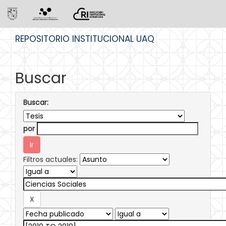
Skip
REPOSITORIO INSTITUCIONAL UAQ
navigation
Buscar
Buscar:
por
Filtros actuales: