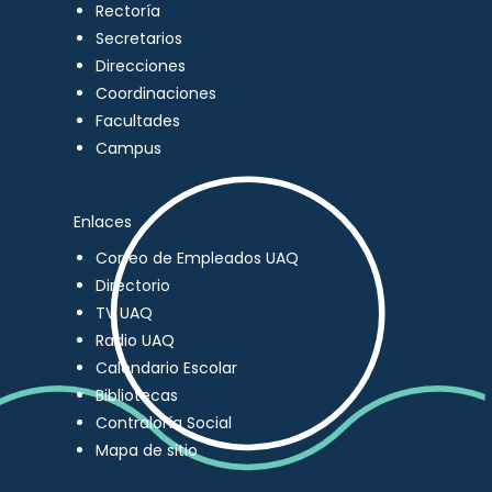
Rectoría
Secretarios
Direcciones
Coordinaciones
Facultades
Campus
Enlaces
Correo de Empleados UAQ
Directorio
TV UAQ
Radio UAQ
Calendario Escolar
Bibliotecas
Contraloría Social
Mapa de sitio