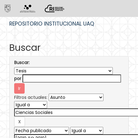
Skip
REPOSITORIO INSTITUCIONAL UAQ
navigation
Buscar
Buscar:
por
Filtros actuales: