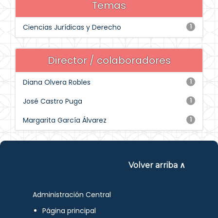
Temas
Ciencias Jurídicas y Derecho
1
Director / colaboradores
Diana Olvera Robles
1
José Castro Puga
1
Margarita García Álvarez
1
Volver arriba ∧
Administración Central
Página principal