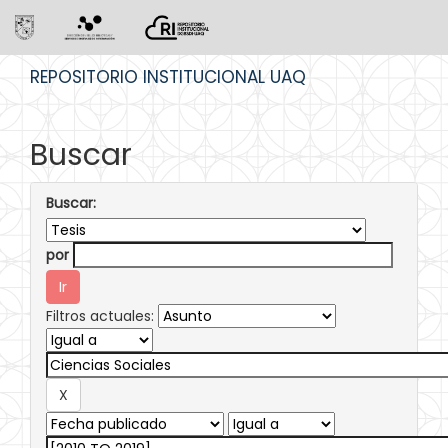
Skip
REPOSITORIO INSTITUCIONAL UAQ
navigation
Buscar
Buscar:
por
Filtros actuales: