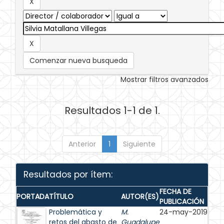
Comenzar nueva busqueda
Mostrar filtros avanzados
Resultados 1-1 de 1.
Anterior
1
Siguiente
Resultados por ítem:
FECHA DE
PORTADA
TÍTULO
AUTOR(ES)
PUBLICACIÓN
Problemática y
M.
24-may-2019
retos del abasto de
Guadalupe