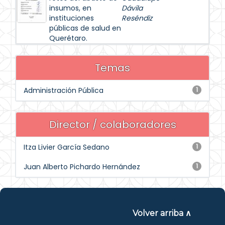
insumos, en
Dávila
instituciones
Reséndiz
públicas de salud en
Querétaro.
Temas
Administración Pública
1
Director / colaboradores
Itza Livier García Sedano
1
Juan Alberto Pichardo Hernández
1
Volver arriba ∧