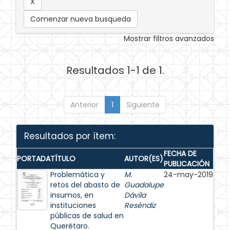
Comenzar nueva busqueda
Mostrar filtros avanzados
Resultados 1-1 de 1.
Anterior
1
Siguiente
Resultados por ítem:
FECHA DE
PORTADA
TÍTULO
AUTOR(ES)
PUBLICACIÓN
Problemática y
M.
24-may-2019
retos del abasto de
Guadalupe
insumos, en
Dávila
instituciones
Reséndiz
públicas de salud en
Querétaro.