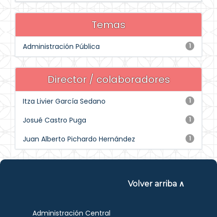
Temas
Administración Pública
1
Director / colaboradores
Itza Livier García Sedano
1
Josué Castro Puga
1
Juan Alberto Pichardo Hernández
1
Volver arriba ∧
Administración Central