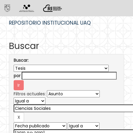
Skip
REPOSITORIO INSTITUCIONAL UAQ
navigation
Buscar
Buscar:
por
Filtros actuales: