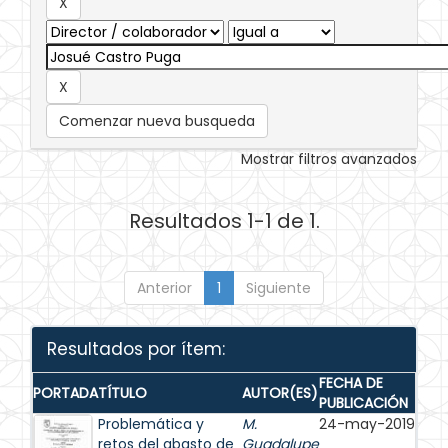
Comenzar nueva busqueda
Mostrar filtros avanzados
Resultados 1-1 de 1.
Anterior
1
Siguiente
Resultados por ítem:
FECHA DE
PORTADA
TÍTULO
AUTOR(ES)
PUBLICACIÓN
Problemática y
M.
24-may-2019
retos del abasto de
Guadalupe