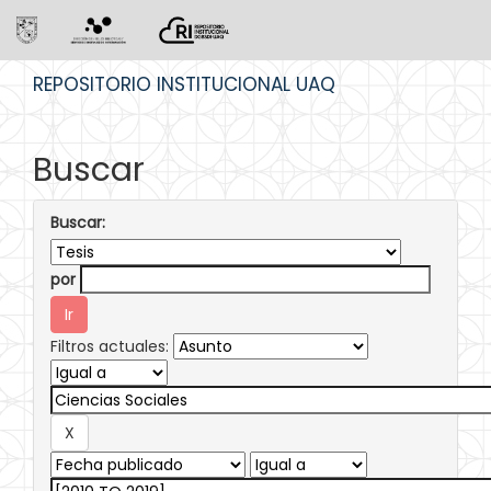
Skip
REPOSITORIO INSTITUCIONAL UAQ
navigation
Buscar
Buscar:
por
Filtros actuales: