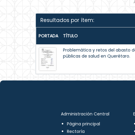
Resultados por ítem:
PORTADA
TÍTULO
Problemática y retos del abasto d
públicas de salud en Querétaro.
Administración Central
Página principal
Rectoría