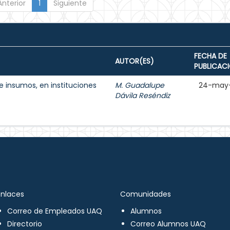
Anterior
1
Siguiente
FECHA DE
AUTOR(ES)
PUBLICAC
e insumos, en instituciones
M. Guadalupe
24-may
Dávila Reséndiz
Enlaces
Comunidades
Correo de Empleados UAQ
Alumnos
Directorio
Correo Alumnos UAQ