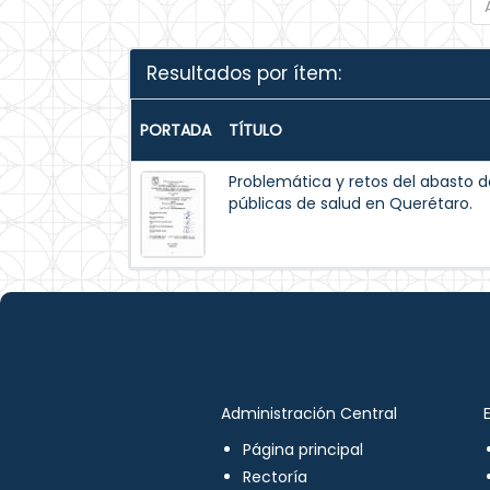
Resultados por ítem:
PORTADA
TÍTULO
Problemática y retos del abasto d
públicas de salud en Querétaro.
Administración Central
Página principal
Rectoría