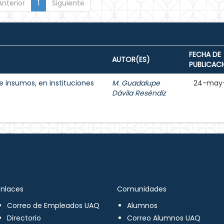
Anterior
1
Siguiente
FECHA DE
AUTOR(ES)
PUBLICAC
e insumos, en instituciones
M. Guadalupe
24-may
Dávila Reséndiz
Enlaces
Comunidades
Correo de Empleados UAQ
Alumnos
Directorio
Correo Alumnos UAQ