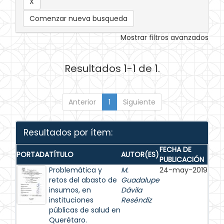
Comenzar nueva busqueda
Mostrar filtros avanzados
Resultados 1-1 de 1.
Anterior
1
Siguiente
Resultados por ítem:
FECHA DE
PORTADA
TÍTULO
AUTOR(ES)
PUBLICACIÓN
Problemática y
M.
24-may-2019
retos del abasto de
Guadalupe
insumos, en
Dávila
instituciones
Reséndiz
públicas de salud en
Querétaro.