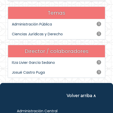
Temas
Administración Pública
1
Ciencias Jurídicas y Derecho
1
Director / colaboradores
Itza Livier García Sedano
1
Josué Castro Puga
1
Volver arriba ∧
Administración Central