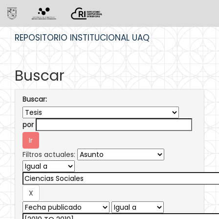
Skip
REPOSITORIO INSTITUCIONAL UAQ
navigation
Buscar
Buscar:
por
Filtros actuales: