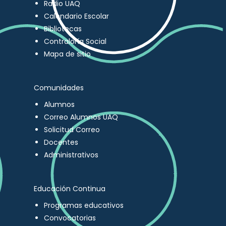
Radio UAQ
Calendario Escolar
Bibliotecas
Contraloría Social
Mapa de sitio
Comunidades
Alumnos
Correo Alumnos UAQ
Solicitud Correo
Docentes
Administrativos
Educación Continua
Programas educativos
Convocatorias