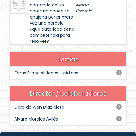
demanda en un
Arana
contrato donde se
Osornio
enajena por primera
vez una parcela,
¿qué autoridad tiene
competencia para
resolver?
Temas
Otras Especialidades Jurídicas
1
Director / colaboradores
Gerardo Alan Díaz Nieto
1
Álvaro Morales Avilés
1