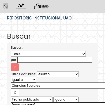
Skip
REPOSITORIO INSTITUCIONAL UAQ
navigation
Buscar
Buscar:
por
Filtros actuales: