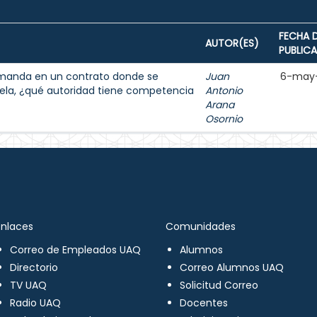
FECHA 
AUTOR(ES)
PUBLIC
demanda en un contrato donde se
Juan
6-may
ela, ¿qué autoridad tiene competencia
Antonio
Arana
Osornio
Enlaces
Comunidades
Correo de Empleados UAQ
Alumnos
Directorio
Correo Alumnos UAQ
TV UAQ
Solicitud Correo
Radio UAQ
Docentes