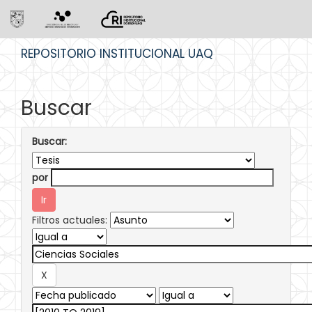
Skip
REPOSITORIO INSTITUCIONAL UAQ
navigation
Buscar
Buscar:
por
Filtros actuales: