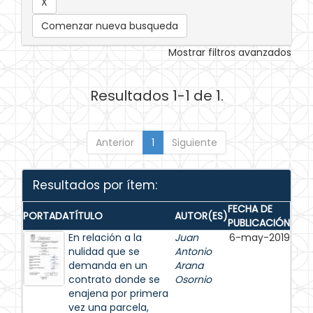
Comenzar nueva busqueda
Mostrar filtros avanzados
Resultados 1-1 de 1.
Anterior
1
Siguiente
Resultados por ítem:
FECHA DE
PORTADA
TÍTULO
AUTOR(ES)
PUBLICACIÓN
En relación a la
Juan
6-may-2019
nulidad que se
Antonio
demanda en un
Arana
contrato donde se
Osornio
enajena por primera
vez una parcela,