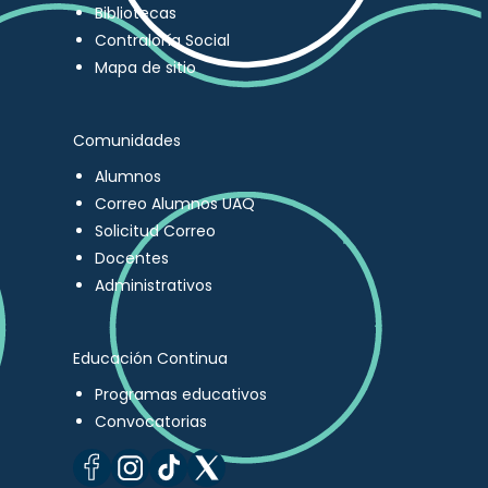
Bibliotecas
Contraloría Social
Mapa de sitio
Comunidades
Alumnos
Correo Alumnos UAQ
Solicitud Correo
Docentes
Administrativos
Educación Continua
Programas educativos
Convocatorias