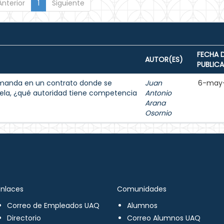
Anterior
1
Siguiente
FECHA 
AUTOR(ES)
PUBLIC
demanda en un contrato donde se
Juan
6-may
ela, ¿qué autoridad tiene competencia
Antonio
Arana
Osornio
Enlaces
Comunidades
Correo de Empleados UAQ
Alumnos
Directorio
Correo Alumnos UAQ