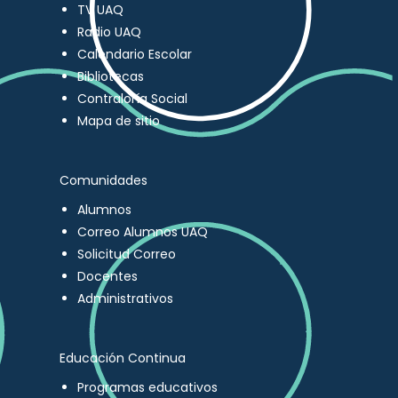
TV UAQ
Radio UAQ
Calendario Escolar
Bibliotecas
Contraloría Social
Mapa de sitio
Comunidades
Alumnos
Correo Alumnos UAQ
Solicitud Correo
Docentes
Administrativos
Educación Continua
Programas educativos