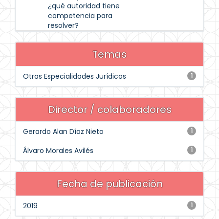
¿qué autoridad tiene
competencia para
resolver?
Temas
Otras Especialidades Jurídicas
1
Director / colaboradores
Gerardo Alan Díaz Nieto
1
Álvaro Morales Avilés
1
Fecha de publicación
2019
1