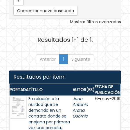
Comenzar nueva busqueda
Mostrar filtros avanzados
Resultados 1-1 de 1.
Anterior
1
Siguiente
Resultados por ítem:
FECHA DE
PORTADA
TÍTULO
AUTOR(ES)
PUBLICACIÓN
En relación a la
Juan
6-may-2019
nulidad que se
Antonio
demanda en un
Arana
contrato donde se
Osornio
enajena por primera
vez una parcela,