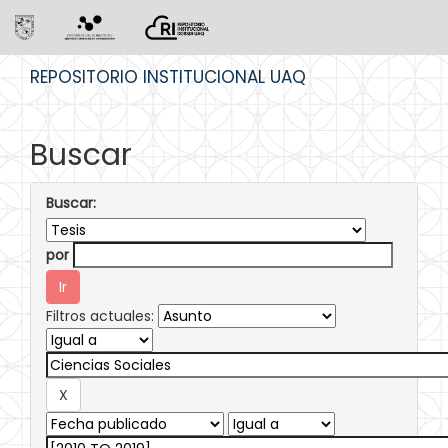
Skip
REPOSITORIO INSTITUCIONAL UAQ
navigation
Buscar
Buscar:
por
Filtros actuales: