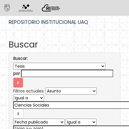
Skip
REPOSITORIO INSTITUCIONAL UAQ
navigation
Buscar
Buscar:
por
Filtros actuales: