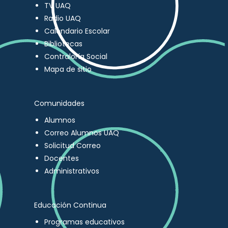
TV UAQ
Radio UAQ
Calendario Escolar
Bibliotecas
Contraloría Social
Mapa de sitio
Comunidades
Alumnos
Correo Alumnos UAQ
Solicitud Correo
Docentes
Administrativos
Educación Continua
Programas educativos