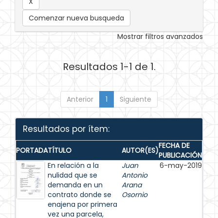
Comenzar nueva busqueda
Mostrar filtros avanzados
Resultados 1-1 de 1.
Anterior
1
Siguiente
Resultados por ítem:
FECHA DE
PORTADA
TÍTULO
AUTOR(ES)
PUBLICACIÓN
En relación a la
Juan
6-may-2019
nulidad que se
Antonio
demanda en un
Arana
contrato donde se
Osornio
enajena por primera
vez una parcela,